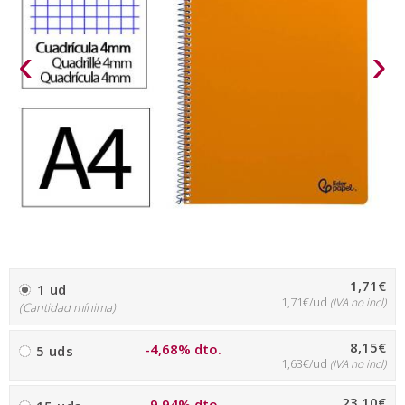
‹
›
1,71€
1 ud
1,71€/ud
(IVA no incl)
(Cantidad mínima)
8,15€
-4,68% dto.
5 uds
1,63€/ud
(IVA no incl)
23,10€
-9,94% dto.