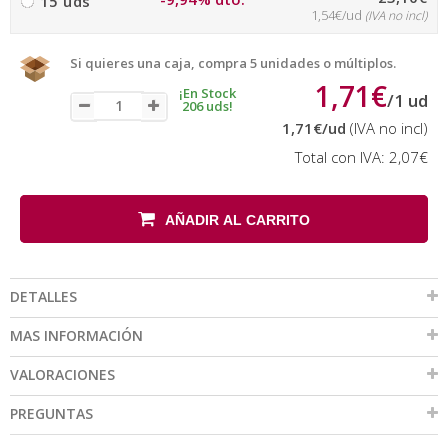
15 uds
1,54€/ud
(IVA no incl)
Si quieres una caja, compra 5 unidades o múltiplos.
1,71€
¡En Stock
/
1
ud
206 uds!
1,71€
/ud
(IVA no incl)
Total con IVA:
2,07€
AÑADIR AL CARRITO
DETALLES
MAS INFORMACIÓN
VALORACIONES
PREGUNTAS