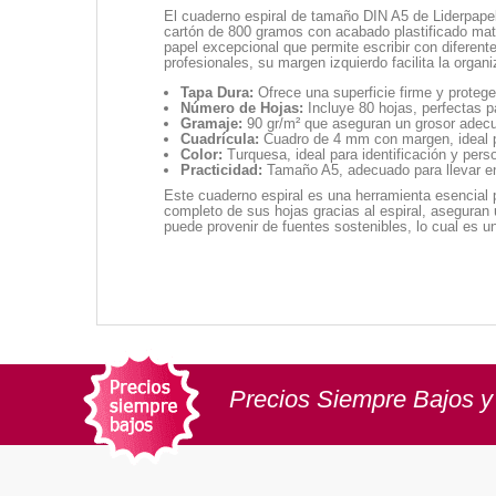
El cuaderno espiral de tamaño DIN A5 de Liderpapel
cartón de 800 gramos con acabado plastificado mate
papel excepcional que permite escribir con diferent
profesionales, su margen izquierdo facilita la organ
Tapa Dura:
Ofrece una superficie firme y protege
Número de Hojas:
Incluye 80 hojas, perfectas 
Gramaje:
90 gr/m² que aseguran un grosor adecua
Cuadrícula:
Cuadro de 4 mm con margen, ideal pa
Color:
Turquesa, ideal para identificación y pers
Practicidad:
Tamaño A5, adecuado para llevar en
Este cuaderno espiral es una herramienta esencial 
completo de sus hojas gracias al espiral, aseguran
puede provenir de fuentes sostenibles, lo cual es
Precios Siempre Bajos y