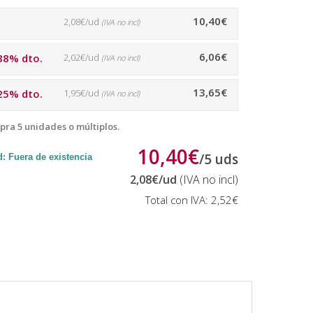
10,40€
2,08€/ud
(IVA no incl)
6,06€
88% dto.
2,02€/ud
(IVA no incl)
13,65€
25% dto.
1,95€/ud
(IVA no incl)
pra 5 unidades o múltiplos.
10,40€
/
5
uds
: Fuera de existencia
2,08€
/ud
(IVA no incl)
Total con IVA:
2,52€