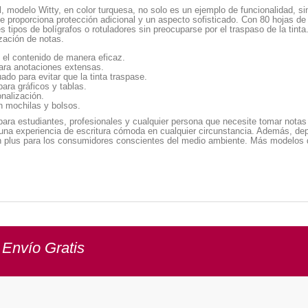
, modelo Witty, en color turquesa, no solo es un ejemplo de funcionalidad, s
 proporciona protección adicional y un aspecto sofisticado. Con 80 hojas de
es tipos de bolígrafos o rotuladores sin preocuparse por el traspaso de la tin
ización de notas.
 el contenido de manera eficaz.
para anotaciones extensas.
do para evitar que la tinta traspase.
ra gráficos y tablas.
onalización.
 mochilas y bolsos.
para estudiantes, profesionales y cualquier persona que necesite tomar notas
 una experiencia de escritura cómoda en cualquier circunstancia. Además, dep
 un plus para los consumidores conscientes del medio ambiente. Más modelos 
 Envío Gratis