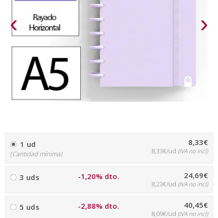
‹
›
8,33€
1 ud
8,33€/ud
(IVA no incl)
(Cantidad mínima)
24,69€
-1,20% dto.
3 uds
8,23€/ud
(IVA no incl)
40,45€
-2,88% dto.
5 uds
8,09€/ud
(IVA no incl)