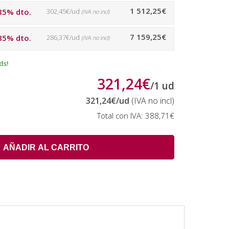
1 512,25€
85% dto.
302,45€/ud
(IVA no incl)
7 159,25€
85% dto.
286,37€/ud
(IVA no incl)
ds!
321,24€
/
1
ud
321,24€
/ud
(IVA no incl)
Total con IVA:
388,71€
AÑADIR AL CARRITO