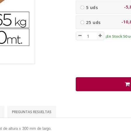
-5,
5 uds
-10,
25 uds
¡En Stock 50 u
PREGUNTAS RESUELTAS
mt de altura x 300 mm de largo.