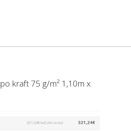
ipo kraft 75 g/m² 1,10m x
321,24€
321,24€/ud
(IVA no incl)