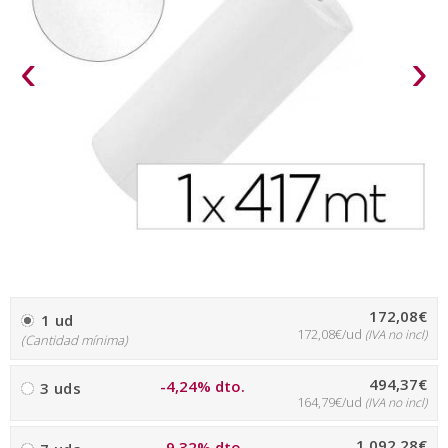
‹
›
172,08€
1 ud
172,08€/ud
(IVA no incl)
(Cantidad mínima)
494,37€
-4,24% dto.
3 uds
164,79€/ud
(IVA no incl)
1 092,28€
-9,32% dto.