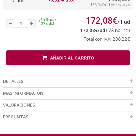
7 uds
156,04€/ud
(IVA no incl)
172,08€
¡En Stock
/
1
ud
27 uds!
172,08€
/ud
(IVA no incl)
Total con IVA:
208,22€
AÑADIR AL CARRITO
DETALLES
MAS INFORMACIÓN
VALORACIONES
PREGUNTAS