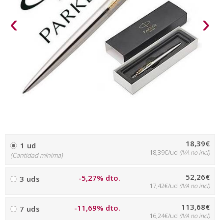
‹
›
18,39€
1 ud
18,39€/ud
(IVA no incl)
(Cantidad mínima)
52,26€
-5,27% dto.
3 uds
17,42€/ud
(IVA no incl)
113,68€
-11,69% dto.
7 uds
16,24€/ud
(IVA no incl)