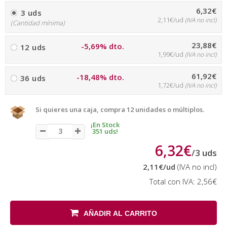
6,32€
3 uds
2,11€/ud
(IVA no incl)
(Cantidad mínima)
23,88€
-5,69% dto.
12 uds
1,99€/ud
(IVA no incl)
61,92€
-18,48% dto.
36 uds
1,72€/ud
(IVA no incl)
Si quieres una caja, compra 12 unidades o múltiplos.
¡En Stock
351 uds!
6,32€
/
3
uds
2,11€
/ud
(IVA no incl)
Total con IVA:
2,56€
AÑADIR AL CARRITO