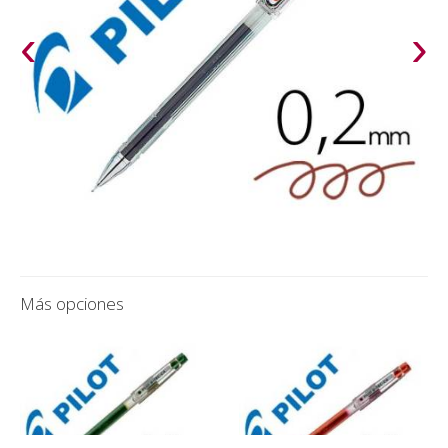
‹
›
Más opciones