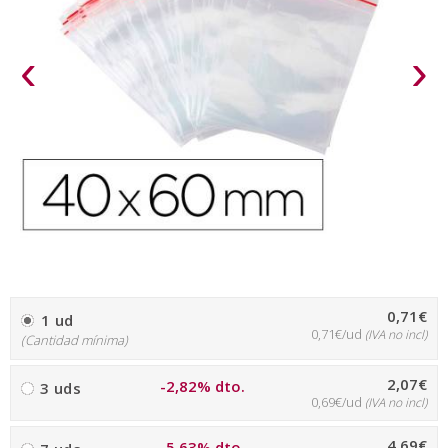
‹
›
0,71€
1 ud
0,71€/ud
(IVA no incl)
(Cantidad mínima)
2,07€
-2,82% dto.
3 uds
0,69€/ud
(IVA no incl)
4,69€
-5,63% dto.