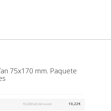
ofan 75x170 mm. Paquete
es
10,22€
10,22€/ud
(IVA no incl)