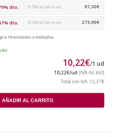
97,30€
79% dto.
9,73€/ud
(IVA no incl)
273,90€
67% dto.
9,13€/ud
(IVA no incl)
pra 10 unidades o múltiplos.
uds!
10,22€
/
1
ud
10,22€
/ud
(IVA no incl)
Total con IVA:
12,37€
AÑADIR AL CARRITO