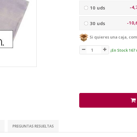
-4,
10 uds
-10,
30 uds
Si quieres una caja, com
¡En Stock 167 
PREGUNTAS RESUELTAS