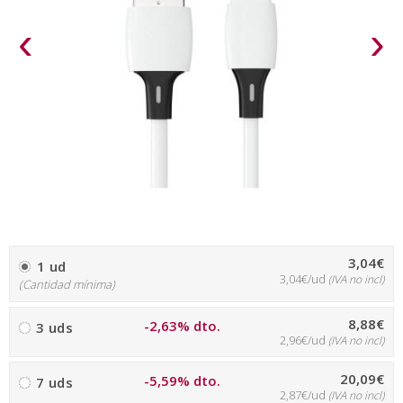
‹
›
3,04€
1 ud
3,04€/ud
(IVA no incl)
(Cantidad mínima)
8,88€
-2,63% dto.
3 uds
2,96€/ud
(IVA no incl)
20,09€
-5,59% dto.
7 uds
2,87€/ud
(IVA no incl)