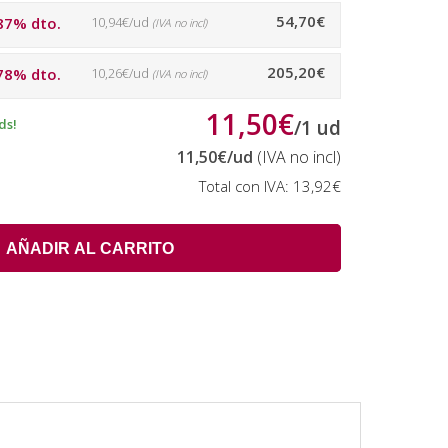
54,70€
87% dto.
10,94€/ud
(IVA no incl)
205,20€
78% dto.
10,26€/ud
(IVA no incl)
11,50€
ds!
/
1
ud
11,50€
/ud
(IVA no incl)
Total con IVA:
13,92€
AÑADIR AL CARRITO