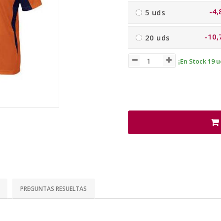
-4,
5 uds
-10,
20 uds
¡En Stock 19 u
PREGUNTAS RESUELTAS