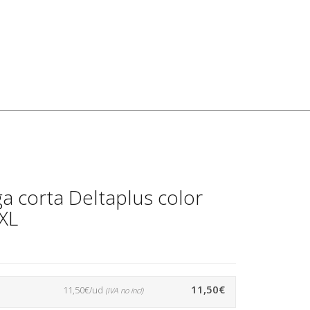
 corta Deltaplus color
XXL
11,50€
11,50€/ud
(IVA no incl)