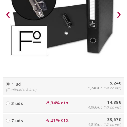
‹
›
5,24€
1 ud
5,24€/ud
(IVA no incl)
(Cantidad mínima)
14,88€
-5,34% dto.
3 uds
4,96€/ud
(IVA no incl)
33,67€
-8,21% dto.
7 uds
4,81€/ud
(IVA no incl)