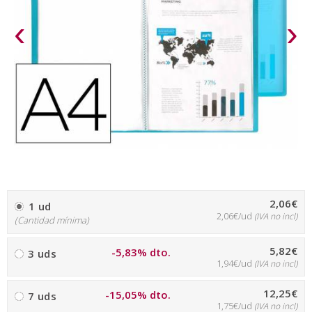
‹
›
2,06€
1 ud
2,06€/ud
(IVA no incl)
(Cantidad mínima)
5,82€
-5,83% dto.
3 uds
1,94€/ud
(IVA no incl)
12,25€
-15,05% dto.
7 uds
1,75€/ud
(IVA no incl)