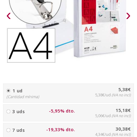
‹
›
5,38€
1 ud
5,38€/ud
(IVA no incl)
(Cantidad mínima)
15,18€
-5,95% dto.
3 uds
5,06€/ud
(IVA no incl)
30,38€
-19,33% dto.
7 uds
4,34€/ud
(IVA no incl)