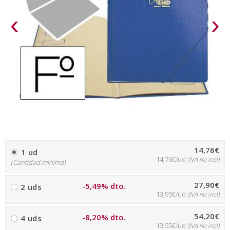
‹
›
14,76€
1 ud
14,76€/ud
(IVA no incl)
(Cantidad mínima)
27,90€
-5,49% dto.
2 uds
13,95€/ud
(IVA no incl)
54,20€
-8,20% dto.
4 uds
13,55€/ud
(IVA no incl)