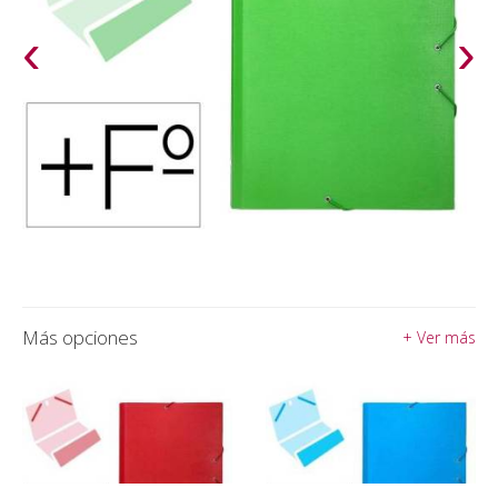
‹
›
Más opciones
+ Ver más