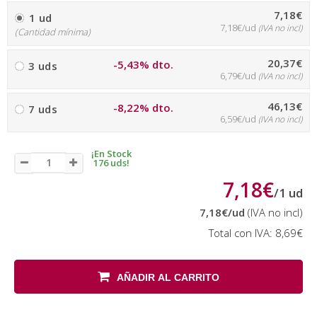
7,18€
1 ud
7,18€/ud
(IVA no incl)
(Cantidad mínima)
20,37€
-5,43% dto.
3 uds
6,79€/ud
(IVA no incl)
46,13€
-8,22% dto.
7 uds
6,59€/ud
(IVA no incl)
¡En Stock
176 uds!
7,18€
/
1
ud
7,18€
/ud
(IVA no incl)
Total con IVA:
8,69€
AÑADIR AL CARRITO