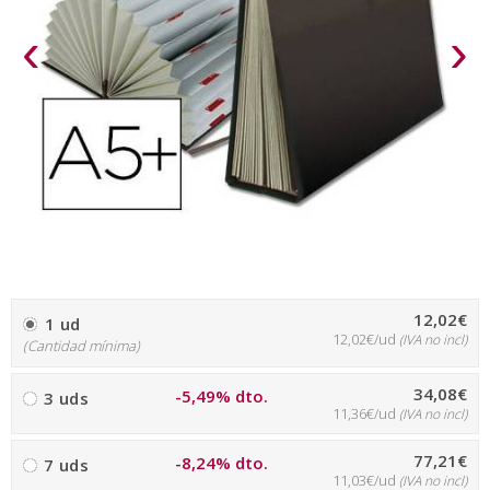
‹
›
12,02€
1 ud
12,02€/ud
(IVA no incl)
(Cantidad mínima)
34,08€
-5,49% dto.
3 uds
11,36€/ud
(IVA no incl)
77,21€
-8,24% dto.
7 uds
11,03€/ud
(IVA no incl)