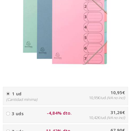
10,95€
1 ud
10,95€/ud
(IVA no incl)
(Cantidad mínima)
31,26€
-4,84% dto.
3 uds
10,42€/ud
(IVA no incl)
67,90€
-11,42% dto.