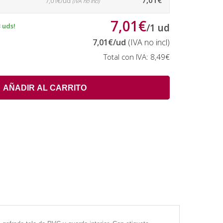
7,01€
7,01€/ud
(IVA no incl)
7,01€
 uds!
/
1
ud
7,01€
/ud
(IVA no incl)
Total con IVA:
8,49€
AÑADIR AL CARRITO