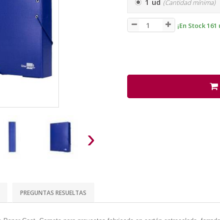
1 ud
(Cantidad mínima)
¡En Stock 161 
›
PREGUNTAS RESUELTAS