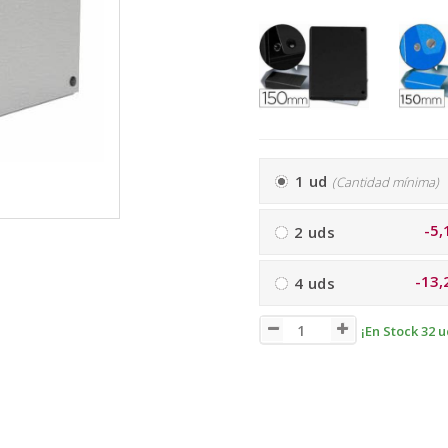
1 ud
(Cantidad mínima)
-5,
2 uds
-13,
4 uds
¡En Stock 32 u