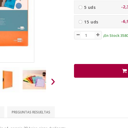
-2,
5 uds
-6,
15 uds
¡En Stock 3580
›
PREGUNTAS RESUELTAS