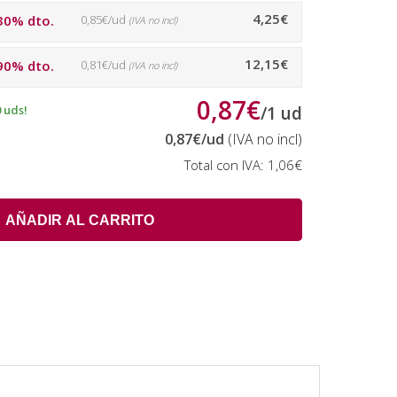
4,25€
30% dto.
0,85€/ud
(IVA no incl)
12,15€
90% dto.
0,81€/ud
(IVA no incl)
0,87€
 uds!
/
1
ud
0,87€
/ud
(IVA no incl)
Total con IVA:
1,06€
AÑADIR AL CARRITO