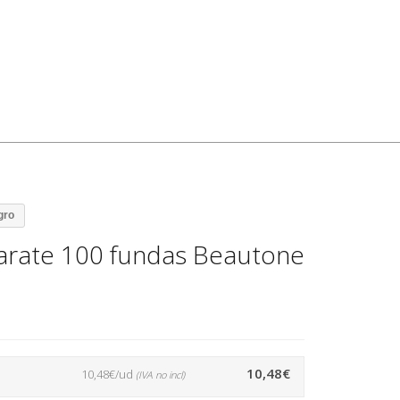
gro
arate 100 fundas Beautone
10,48€
10,48€/ud
(IVA no incl)