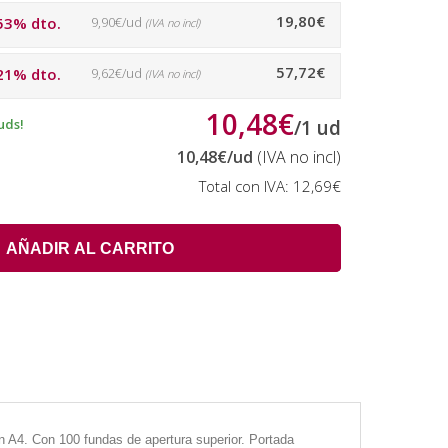
19,80€
53% dto.
9,90€/ud
(IVA no incl)
57,72€
21% dto.
9,62€/ud
(IVA no incl)
10,48€
uds!
/
1
ud
10,48€
/ud
(IVA no incl)
Total con IVA:
12,69€
AÑADIR AL CARRITO
 A4. Con 100 fundas de apertura superior. Portada