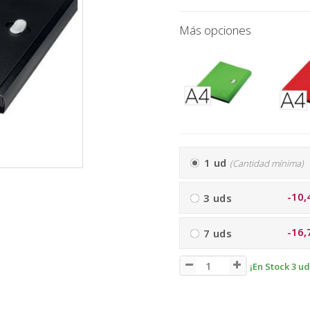
Más opciones
1 ud
(Cantidad mínima)
-10,
3 uds
-16,
7 uds
¡En Stock 3 ud