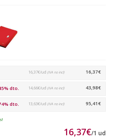
16,37€
16,37€/ud
(IVA no incl)
43,98€
45% dto.
14,66€/ud
(IVA no incl)
95,41€
74% dto.
13,63€/ud
(IVA no incl)
s!
16,37€
/
1
ud