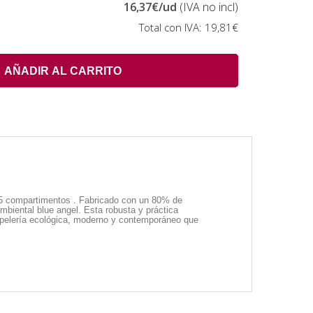
16,37€
/ud
(IVA no incl)
Total con IVA:
19,81€
AÑADIR AL CARRITO
on 5 compartimentos . Fabricado con un 80% de
mbiental blue angel. Esta robusta y práctica
papelería ecológica, moderno y contemporáneo que