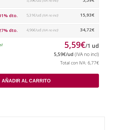
5,59€
5,59€/ud
(IVA no incl)
15,93€
01% dto.
5,31€/ud
(IVA no incl)
34,72€
27% dto.
4,96€/ud
(IVA no incl)
5,59€
s!
/
1
ud
5,59€
/ud
(IVA no incl)
Total con IVA:
6,77€
AÑADIR AL CARRITO