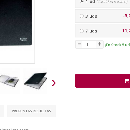
1 ud
(Cantidad mínima)
-5,
3 uds
-11,
7 uds
¡En Stock 5 ud
›
PREGUNTAS RESUELTAS