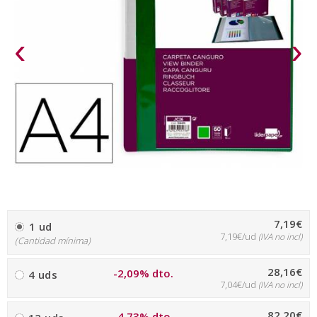
‹
›
7,19€
1 ud
7,19€/ud
(IVA no incl)
(Cantidad mínima)
28,16€
-2,09% dto.
4 uds
7,04€/ud
(IVA no incl)
82,20€
-4,73% dto.