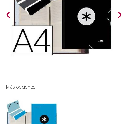
‹
›
Más opciones