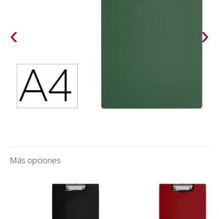
‹
›
Más opciones