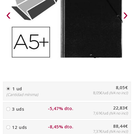
‹
›
8,05€
1 ud
8,05€/ud
(IVA no incl)
(Cantidad mínima)
22,83€
-5,47% dto.
3 uds
7,61€/ud
(IVA no incl)
88,44€
-8,45% dto.
12 uds
7,37€/ud
(IVA no incl)