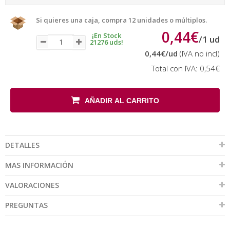
Si quieres una caja, compra 12 unidades o múltiplos.
0,44€
¡En Stock
/
1
ud
21276 uds!
0,44€
/ud
(IVA no incl)
Total con IVA:
0,54€
AÑADIR AL CARRITO
DETALLES
MAS INFORMACIÓN
VALORACIONES
PREGUNTAS