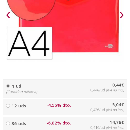
‹
›
0,44€
1 ud
0,44€/ud
(IVA no incl)
(Cantidad mínima)
5,04€
-4,55% dto.
12 uds
0,42€/ud
(IVA no incl)
14,76€
-6,82% dto.
36 uds
0,41€/ud
(IVA no incl)