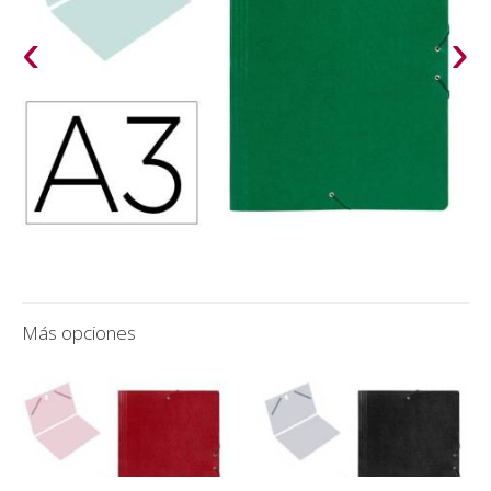
‹
›
Más opciones