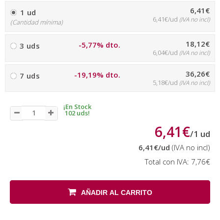
6,41€
1 ud
6,41€/ud
(IVA no incl)
(Cantidad mínima)
18,12€
-5,77% dto.
3 uds
6,04€/ud
(IVA no incl)
36,26€
-19,19% dto.
7 uds
5,18€/ud
(IVA no incl)
¡En Stock
102 uds!
6,41€
/
1
ud
6,41€
/ud
(IVA no incl)
Total con IVA:
7,76€
AÑADIR AL CARRITO