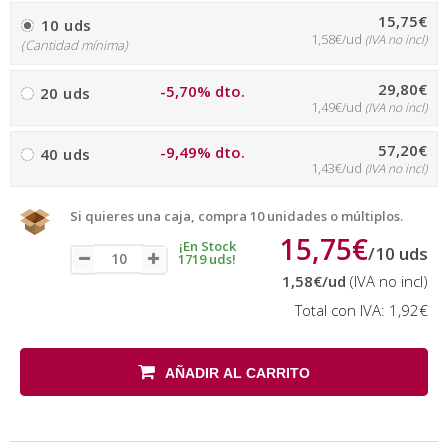
15,75€
10 uds
1,58€/ud
(IVA no incl)
(Cantidad mínima)
29,80€
-5,70% dto.
20 uds
1,49€/ud
(IVA no incl)
57,20€
-9,49% dto.
40 uds
1,43€/ud
(IVA no incl)
Si quieres una caja, compra 10 unidades o múltiplos.
15,75€
¡En Stock
/
10
uds
1719 uds!
1,58€
/ud
(IVA no incl)
Total con IVA:
1,92€
AÑADIR AL CARRITO