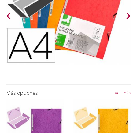
‹
›
Más opciones
+ Ver más