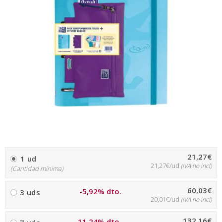
21,27€
1 ud
21,27€/ud
(IVA no incl)
(Cantidad mínima)
60,03€
-5,92% dto.
3 uds
20,01€/ud
(IVA no incl)
132,16€
-11,24% dto.