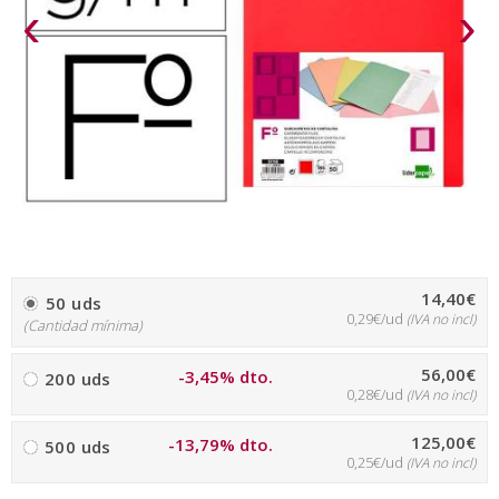
‹
›
14,40€
50 uds
0,29€/ud
(IVA no incl)
(Cantidad mínima)
56,00€
-3,45% dto.
200 uds
0,28€/ud
(IVA no incl)
125,00€
-13,79% dto.
500 uds
0,25€/ud
(IVA no incl)