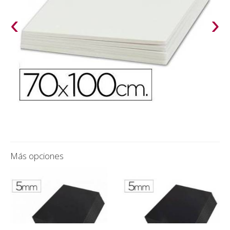
‹
›
Más opciones