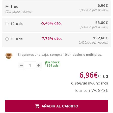
6,96€
1 ud
6,96€/ud
(IVA no incl)
(Cantidad mínima)
65,80€
-5,46% dto.
10 uds
6,58€/ud
(IVA no incl)
192,60€
-7,76% dto.
30 uds
6,42€/ud
(IVA no incl)
Si quieres una caja, compra 10 unidades o múltiplos.
¡En Stock
1324 uds!
6,96€
/
1
ud
6,96€
/ud
(IVA no incl)
Total con IVA:
8,43€
AÑADIR AL CARRITO