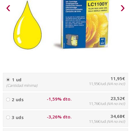
‹
›
11,95€
1 ud
11,95€/ud
(IVA no incl)
(Cantidad mínima)
23,52€
-1,59% dto.
2 uds
11,76€/ud
(IVA no incl)
34,68€
-3,26% dto.
3 uds
11,56€/ud
(IVA no incl)