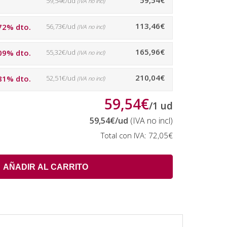
59,54€
59,54€/ud
(IVA no incl)
113,46€
72% dto.
56,73€/ud
(IVA no incl)
165,96€
09% dto.
55,32€/ud
(IVA no incl)
210,04€
81% dto.
52,51€/ud
(IVA no incl)
59,54€
/
1
ud
59,54€
/ud
(IVA no incl)
Total con IVA:
72,05€
AÑADIR AL CARRITO