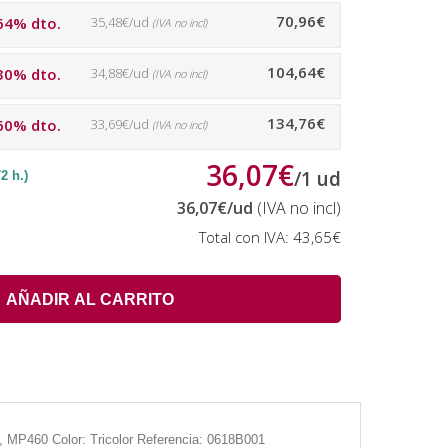
70,96€
64% dto.
35,48€/ud
(IVA no incl)
104,64€
30% dto.
34,88€/ud
(IVA no incl)
134,76€
60% dto.
33,69€/ud
(IVA no incl)
36,07€
/
1
ud
 h.)
36,07€
/ud
(IVA no incl)
Total con IVA:
43,65€
AÑADIR AL CARRITO
 MP460 Color: Tricolor Referencia: 0618B001