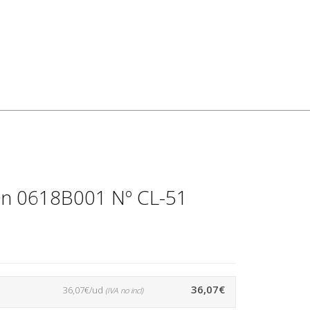
n 0618B001 Nº CL-51
36,07€
36,07€/ud
(IVA no incl)