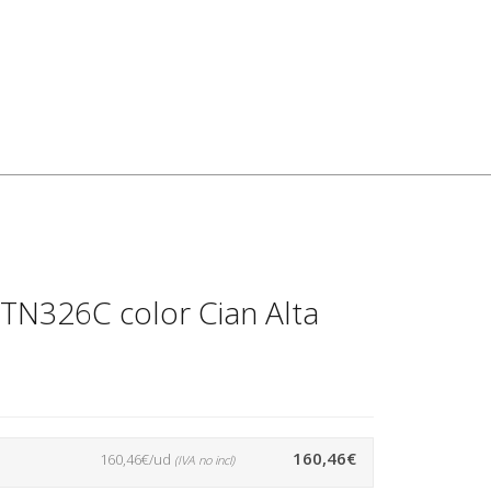
TN326C color Cian Alta
160,46€
160,46€/ud
(IVA no incl)