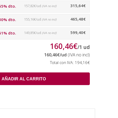
315,64€
65% dto.
157,82€/ud
(IVA no incl)
465,48€
30% dto.
155,16€/ud
(IVA no incl)
599,40€
61% dto.
149,85€/ud
(IVA no incl)
160,46€
/
1
ud
160,46€
/ud
(IVA no incl)
Total con IVA:
194,16€
AÑADIR AL CARRITO