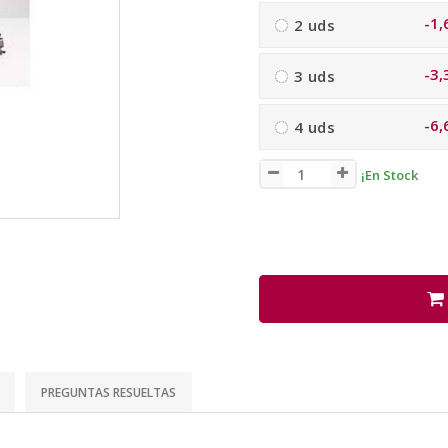
-1,
2 uds
-3,
3 uds
-6,
4 uds
¡En Stock
PREGUNTAS RESUELTAS