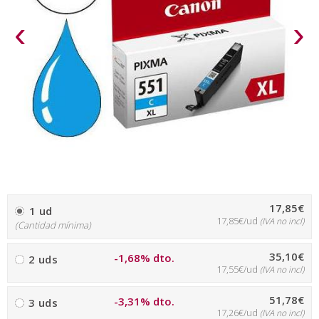
‹
›
17,85€
1 ud
17,85€/ud
(IVA no incl)
(Cantidad mínima)
35,10€
-1,68% dto.
2 uds
17,55€/ud
(IVA no incl)
51,78€
-3,31% dto.
3 uds
17,26€/ud
(IVA no incl)