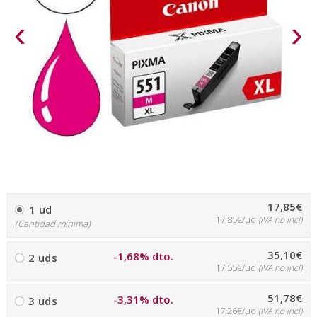
‹
›
17,85€
1 ud
17,85€/ud
(IVA no incl)
(Cantidad mínima)
35,10€
-1,68% dto.
2 uds
17,55€/ud
(IVA no incl)
51,78€
-3,31% dto.
3 uds
17,26€/ud
(IVA no incl)