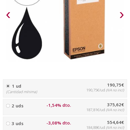
‹
›
190,75€
1 ud
190,75€/ud
(IVA no incl)
(Cantidad mínima)
375,62€
-1,54% dto.
2 uds
187,81€/ud
(IVA no incl)
554,64€
-3,08% dto.
3 uds
184,88€/ud
(IVA no incl)