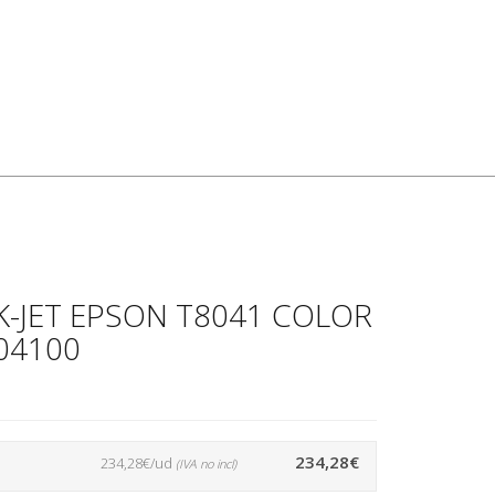
-JET EPSON T8041 COLOR
04100
234,28€
234,28€/ud
(IVA no incl)