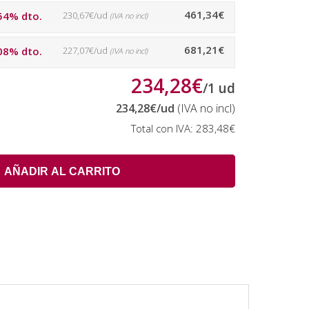
461,34€
54% dto.
230,67€/ud
(IVA no incl)
681,21€
08% dto.
227,07€/ud
(IVA no incl)
234,28€
/
1
ud
234,28€
/ud
(IVA no incl)
Total con IVA:
283,48€
AÑADIR AL CARRITO