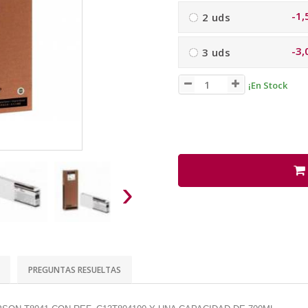
-1,
2 uds
-3,
3 uds
¡En Stock
›
PREGUNTAS RESUELTAS