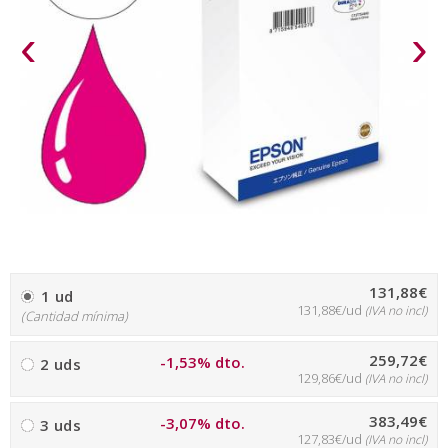
‹
›
131,88€
1 ud
131,88€/ud
(IVA no incl)
(Cantidad mínima)
259,72€
-1,53% dto.
2 uds
129,86€/ud
(IVA no incl)
383,49€
-3,07% dto.
3 uds
127,83€/ud
(IVA no incl)