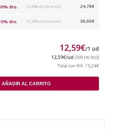
24,78€
59% dto.
12,39€/ud
(IVA no incl)
36,60€
10% dto.
12,20€/ud
(IVA no incl)
12,59€
/
1
ud
12,59€
/ud
(IVA no incl)
Total con IVA:
15,24€
AÑADIR AL CARRITO