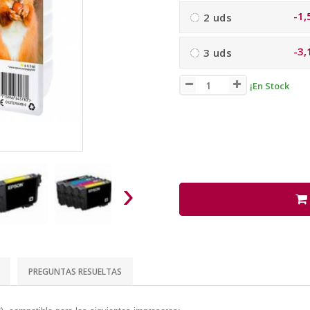
-1,
2 uds
-3,
3 uds
¡En Stock
›
PREGUNTAS RESUELTAS