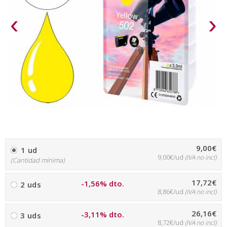
‹
›
9,00€
1 ud
9,00€/ud
(IVA no incl)
(Cantidad mínima)
17,72€
-1,56% dto.
2 uds
8,86€/ud
(IVA no incl)
26,16€
-3,11% dto.
3 uds
8,72€/ud
(IVA no incl)