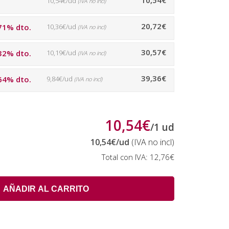
10,54€
10,54€/ud
(IVA no incl)
20,72€
71% dto.
10,36€/ud
(IVA no incl)
30,57€
32% dto.
10,19€/ud
(IVA no incl)
39,36€
64% dto.
9,84€/ud
(IVA no incl)
10,54€
/
1
ud
10,54€
/ud
(IVA no incl)
Total con IVA:
12,76€
AÑADIR AL CARRITO