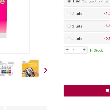
1 ud
(Cantidad mínima)
-1,
2 uds
-3,
3 uds
-6,
4 uds
¡En Stock
›