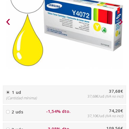
‹
›
37,68€
1 ud
37,68€/ud
(IVA no incl)
(Cantidad mínima)
74,20€
-1,54% dto.
2 uds
37,10€/ud
(IVA no incl)
109,56€
-3,08% dto.