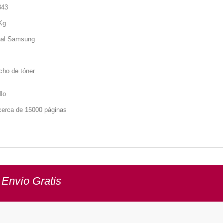
343
Kg
nal
Samsung
cho de tóner
llo
cerca de 15000 páginas
 Envío Gratis