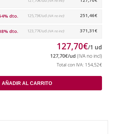
127,70€
127,70€/ud
(IVA no incl)
251,46€
54% dto.
125,73€/ud
(IVA no incl)
371,31€
08% dto.
123,77€/ud
(IVA no incl)
127,70€
/
1
ud
127,70€
/ud
(IVA no incl)
Total con IVA:
154,52€
AÑADIR AL CARRITO