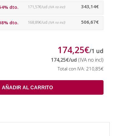
343,14€
54% dto.
171,57€/ud
(IVA no incl)
506,67€
08% dto.
168,89€/ud
(IVA no incl)
174,25€
/
1
ud
174,25€
/ud
(IVA no incl)
Total con IVA:
210,85€
AÑADIR AL CARRITO